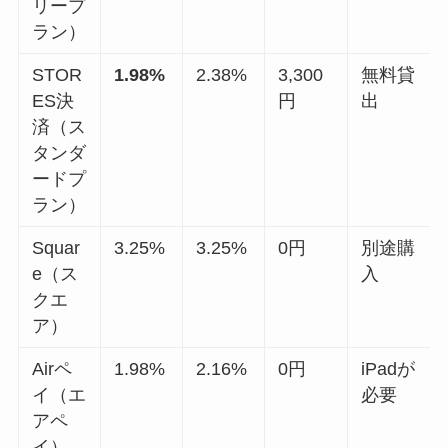
リープ
ラン）
STOR
1.98%
2.38%
3,300
無料貸
ES決
円
出
済（ス
タンダ
ードプ
ラン）
Squar
3.25%
3.25%
0円
別途購
e（ス
入
クエ
ア）
Airペ
1.98%
2.16%
0円
iPadが
イ（エ
必要
アペ
イ）