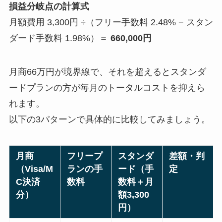
損益分岐点の計算式
月額費用 3,300円 ÷（フリー手数料 2.48% − スタン
ダード手数料 1.98%）＝
660,000円
月商66万円が境界線で、それを超えるとスタンダ
ードプランの方が毎月のトータルコストを抑えら
れます。
以下の3パターンで具体的に比較してみましょう。
月商
フリープ
スタンダ
差額・判
（Visa/M
ランの手
ード（手
定
C決済
数料
数料＋月
分）
額3,300
円）