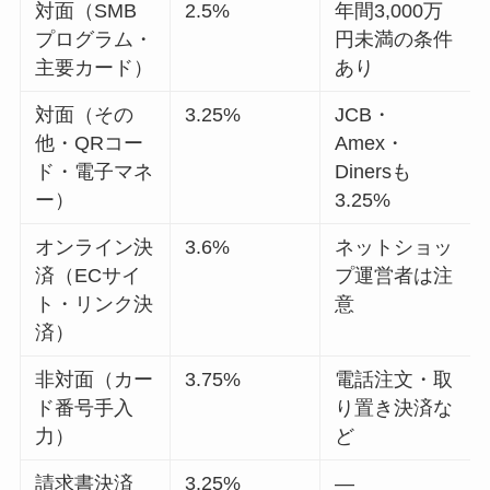
対面（SMB
2.5%
年間3,000万
プログラム・
円未満の条件
主要カード）
あり
対面（その
3.25%
JCB・
他・QRコー
Amex・
ド・電子マネ
Dinersも
ー）
3.25%
オンライン決
3.6%
ネットショッ
済（ECサイ
プ運営者は注
ト・リンク決
意
済）
非対面（カー
3.75%
電話注文・取
ド番号手入
り置き決済な
力）
ど
請求書決済
3.25%
—