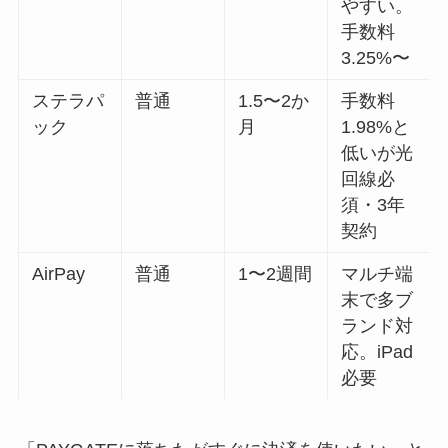
やすい。
手数料
3.25%〜
ステラパ
普通
1.5〜2か
手数料
ック
月
1.98%と
低いが光
回線必
須・3年
契約
AirPay
普通
1〜2週間
マルチ端
末で多ブ
ランド対
応。iPad
必要