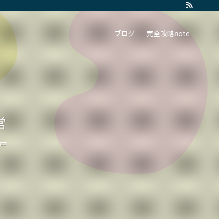
ブログ
完全攻略note
営
中