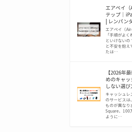
エアペイ（A
テップ｜i
| レンパン
エアペイ（Ai
「手順がよくわ
といけないの
と不安を抱え
たは…
【2026
めのキャッ
しない選び方
キャッシュレ
のサービスは
ものが異なりま
Square、10
ように…