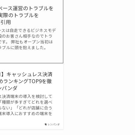
ペース運営のトラブルを
実際のトラブルを
から引用
ースは自走できるビジネスモデ
般のお客さん相手なのでトラ
です。 弊社もオープン当初は
ラブルに頭を抱えました。
5月】キャッシュレス決済
めランキングTOP9を徹
レンパンダ
ス決済端末の導入を検討して
「種類が多すぎてどれを選べ
らない」「どれが店舗に合う
端末導入におすすめの端末を
レンパンダ