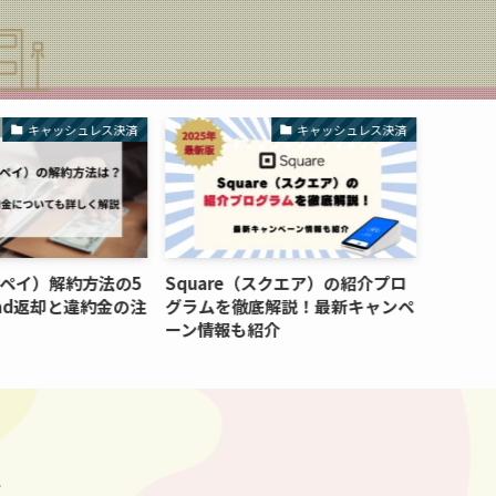
キャッシュレス決済
キャッシュレス決済
rペイ）解約方法の5
Square（スクエア）の紹介プロ
【必見
ad返却と違約金の注
グラムを徹底解説！最新キャンペ
の決済
ーン情報も紹介
方を解
な