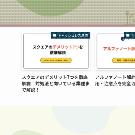
ュレス決済
キャッシュレス決済
キ
に落ちる
スクエアのデメリット7つを徹底
アルファノート解
ントを解
解説｜対処法と向いている業種ま
用・注意点を完全
で解説！