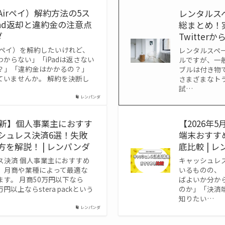
irペイ）解約方法の5ス
レンタルス
Pad返却と違約金の注意点
総まとめ！
ダ
Twitter
rペイ）を解約したいけれど、
レンタルスペ
からない」「iPadは返さない
ルですが、一
？」「違約金はかかるの？」
ブルは付き物
ていませんか。 解約を決断し
さまざまなト
試…
レンパンダ
年最新】個人事業主におすす
【2026年
シュレス決済6選！失敗
端末おすす
を解説！ | レンパンダ
底比較 | 
ス決済 個人事業主におすすめ
キャッシュレ
、月商や業種によって最適な
いるものの、
す。 月商50万円以下なら
ばよいか分か
0万円以上ならstera packという
のか」「決済
知りたい…
レンパンダ